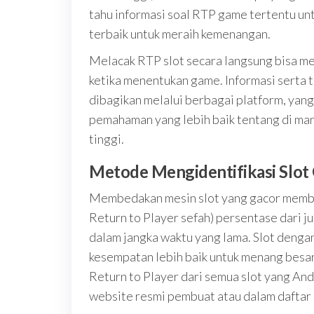
tahu informasi soal RTP game tertentu 
terbaik untuk meraih kemenangan.
Melacak RTP slot secara langsung bisa m
ketika menentukan game. Informasi serta t
dibagikan melalui berbagai platform, y
pemahaman yang lebih baik tentang di ma
tinggi.
Metode Mengidentifikasi Slot
Membedakan mesin slot yang gacor membu
Return to Player sefah) persentase dari j
dalam jangka waktu yang lama. Slot denga
kesempatan lebih baik untuk menang besar
Return to Player dari semua slot yang And
website resmi pembuat atau dalam daftar 