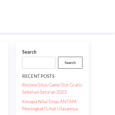
Search
Search
RECENT POSTS
Review Situs Game Slot Gratis
Sebelum Setoran 2023
Kenapa Nilai Emas ANTAM
Meningkat? Lihat Ulasannya