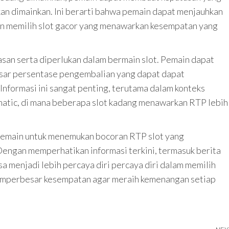
akan dimainkan. Ini berarti bahwa pemain dapat menjauhkan
an memilih slot gacor yang menawarkan kesempatan yang
asan serta diperlukan dalam bermain slot. Pemain dapat
sar persentase pengembalian yang dapat dapat
Informasi ini sangat penting, terutama dalam konteks
matic, di mana beberapa slot kadang menawarkan RTP lebih
pemain untuk menemukan bocoran RTP slot yang
ngan memperhatikan informasi terkini, termasuk berita
isa menjadi lebih percaya diri percaya diri dalam memilih
memperbesar kesempatan agar meraih kemenangan setiap