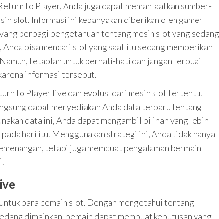
Return to Player, Anda juga dapat memanfaatkan sumber-
 slot. Informasi ini kebanyakan diberikan oleh gamer
yang berbagi pengetahuan tentang mesin slot yang sedang
 Anda bisa mencari slot yang saat itu sedang memberikan
Namun, tetaplah untuk berhati-hati dan jangan terbuai
karena informasi tersebut.
urn to Player live dan evolusi dari mesin slot tertentu.
ngsung dapat menyediakan Anda data terbaru tentang
kan data ini, Anda dapat mengambil pilihan yang lebih
 pada hari itu. Menggunakan strategi ini, Anda tidak hanya
menangan, tetapi juga membuat pengalaman bermain
i.
ive
untuk para pemain slot. Dengan mengetahui tentang
sedang dimainkan, pemain dapat membuat keputusan yang