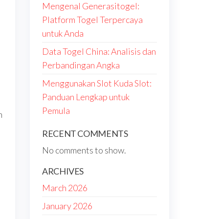
Mengenal Generasitogel:
Platform Togel Terpercaya
untuk Anda
Data Togel China: Analisis dan
Perbandingan Angka
Menggunakan Slot Kuda Slot:
Panduan Lengkap untuk
Pemula
n
RECENT COMMENTS
No comments to show.
ARCHIVES
March 2026
January 2026