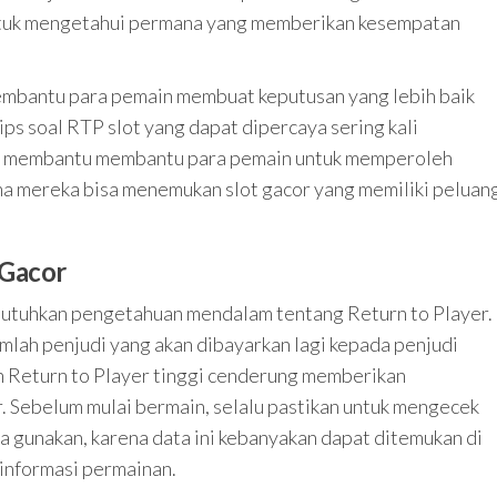
untuk mengetahui permana yang memberikan kesempatan
embantu para pemain membuat keputusan yang lebih baik
ips soal RTP slot yang dapat dipercaya sering kali
ang membantu membantu para pemain untuk memperoleh
na mereka bisa menemukan slot gacor yang memiliki peluan
 Gacor
tuhkan pengetahuan mendalam tentang Return to Player.
umlah penjudi yang akan dibayarkan lagi kepada penjudi
n Return to Player tinggi cenderung memberikan
. Sebelum mulai bermain, selalu pastikan untuk mengecek
a gunakan, karena data ini kebanyakan dapat ditemukan di
informasi permainan.