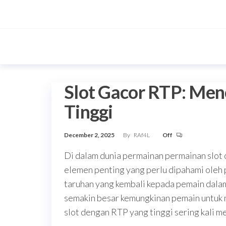
Skip
to
the
content
Slot Gacor RTP: Menc
Tinggi
December 2, 2025
By
RAf4L
Off
Di dalam dunia permainan permainan slot 
elemen penting yang perlu dipahami oleh
taruhan yang kembali kepada pemain dalam
semakin besar kemungkinan pemain untuk 
slot dengan RTP yang tinggi sering kali 