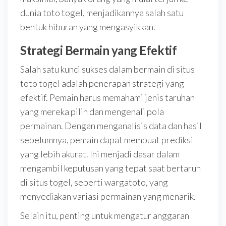
dunia toto togel, menjadikannya salah satu
bentuk hiburan yang mengasyikkan.
Strategi Bermain yang Efektif
Salah satu kunci sukses dalam bermain di situs
toto togel adalah penerapan strategi yang
efektif. Pemain harus memahami jenis taruhan
yang mereka pilih dan mengenali pola
permainan. Dengan menganalisis data dan hasil
sebelumnya, pemain dapat membuat prediksi
yang lebih akurat. Ini menjadi dasar dalam
mengambil keputusan yang tepat saat bertaruh
di situs togel, seperti wargatoto, yang
menyediakan variasi permainan yang menarik.
Selain itu, penting untuk mengatur anggaran