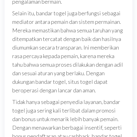
pengalaman bermain.
Selain itu, bandar togel juga berfungsi sebagai
mediator antara pemain dan sistem permainan.
Mereka memastikan bahwa semua taruhan yang
ditempatkan tercatat dengan baik dan hasilnya
diumumkan secara transparan. Ini memberikan
rasa percaya kepada pemain, karena mereka
tahu bahwa semua proses dilakukan dengan adil
dan sesuai aturan yang berlaku. Dengan
dukungan bandar togel, situs togel dapat
beroperasi dengan lancar dan aman.
Tidak hanya sebagai penyedia layanan, bandar
togel juga sering kali terlibat dalam promosi
dan bonus untuk menarik lebih banyak pemain.
Dengan menawarkan berbagai insentif, seperti
bonus pendaftaran atau cashback, bandar togel