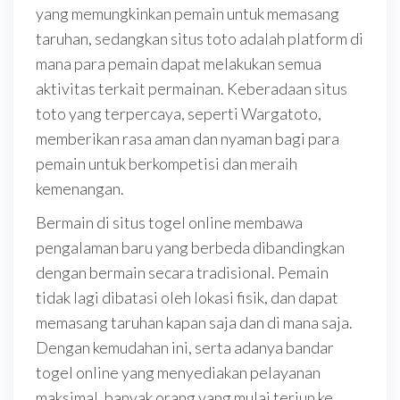
yang memungkinkan pemain untuk memasang
taruhan, sedangkan situs toto adalah platform di
mana para pemain dapat melakukan semua
aktivitas terkait permainan. Keberadaan situs
toto yang terpercaya, seperti Wargatoto,
memberikan rasa aman dan nyaman bagi para
pemain untuk berkompetisi dan meraih
kemenangan.
Bermain di situs togel online membawa
pengalaman baru yang berbeda dibandingkan
dengan bermain secara tradisional. Pemain
tidak lagi dibatasi oleh lokasi fisik, dan dapat
memasang taruhan kapan saja dan di mana saja.
Dengan kemudahan ini, serta adanya bandar
togel online yang menyediakan pelayanan
maksimal, banyak orang yang mulai terjun ke