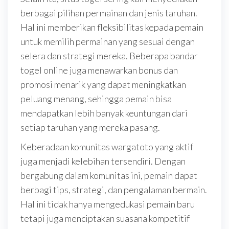
berbagai pilihan permainan dan jenis taruhan.
Hal ini memberikan fleksibilitas kepada pemain
untuk memilih permainan yang sesuai dengan
selera dan strategi mereka. Beberapa bandar
togel online juga menawarkan bonus dan
promosi menarik yang dapat meningkatkan
peluang menang, sehingga pemain bisa
mendapatkan lebih banyak keuntungan dari
setiap taruhan yang mereka pasang.
Keberadaan komunitas wargatoto yang aktif
juga menjadi kelebihan tersendiri. Dengan
bergabung dalam komunitas ini, pemain dapat
berbagi tips, strategi, dan pengalaman bermain.
Hal ini tidak hanya mengedukasi pemain baru
tetapi juga menciptakan suasana kompetitif