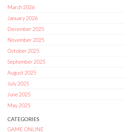
March 2026
January 2026
December 2025
November 2025
October 2025
September 2025
August 2025
July 2025
June 2025
May 2025
CATEGORIES
GAME ONLINE