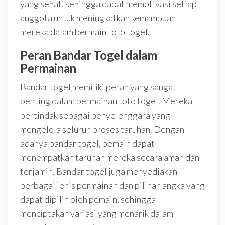
yang sehat, sehingga dapat memotivasi setiap
anggota untuk meningkatkan kemampuan
mereka dalam bermain toto togel.
Peran Bandar Togel dalam
Permainan
Bandar togel memiliki peran yang sangat
penting dalam permainan toto togel. Mereka
bertindak sebagai penyelenggara yang
mengelola seluruh proses taruhan. Dengan
adanya bandar togel, pemain dapat
menempatkan taruhan mereka secara aman dan
terjamin. Bandar togel juga menyediakan
berbagai jenis permainan dan pilihan angka yang
dapat dipilih oleh pemain, sehingga
menciptakan variasi yang menarik dalam