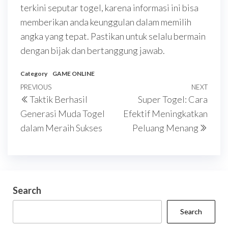
terkini seputar togel, karena informasi ini bisa
memberikan anda keunggulan dalam memilih
angka yang tepat. Pastikan untuk selalu bermain
dengan bijak dan bertanggung jawab.
Category
GAME ONLINE
Post
Previous
PREVIOUS
NEXT
Next
Taktik Berhasil
Super Togel: Cara
navigation
Post
Post
Generasi Muda Togel
Efektif Meningkatkan
dalam Meraih Sukses
Peluang Menang
Search
Search