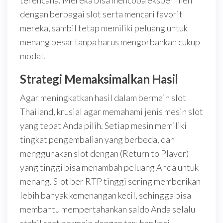
terencana. Mereka bisa mencoba eksperimen
dengan berbagai slot serta mencari favorit
mereka, sambil tetap memiliki peluang untuk
menang besar tanpa harus mengorbankan cukup
modal.
Strategi Memaksimalkan Hasil
Agar meningkatkan hasil dalam bermain slot
Thailand, krusial agar memahami jenis mesin slot
yang tepat Anda pilih. Setiap mesin memiliki
tingkat pengembalian yang berbeda, dan
menggunakan slot dengan (Return to Player)
yang tinggi bisa menambah peluang Anda untuk
menang. Slot ber RTP tinggi sering memberikan
lebih banyak kemenangan kecil, sehingga bisa
membantu mempertahankan saldo Anda selalu