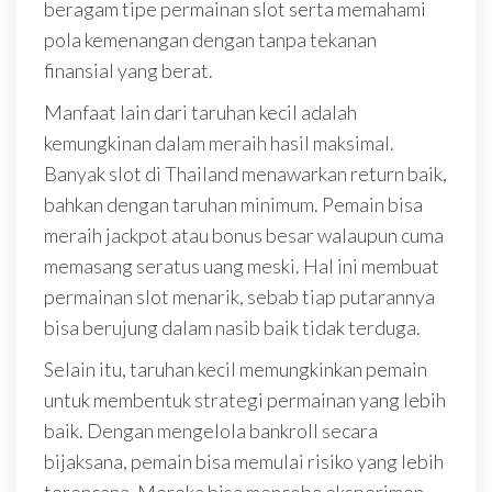
beragam tipe permainan slot serta memahami
pola kemenangan dengan tanpa tekanan
finansial yang berat.
Manfaat lain dari taruhan kecil adalah
kemungkinan dalam meraih hasil maksimal.
Banyak slot di Thailand menawarkan return baik,
bahkan dengan taruhan minimum. Pemain bisa
meraih jackpot atau bonus besar walaupun cuma
memasang seratus uang meski. Hal ini membuat
permainan slot menarik, sebab tiap putarannya
bisa berujung dalam nasib baik tidak terduga.
Selain itu, taruhan kecil memungkinkan pemain
untuk membentuk strategi permainan yang lebih
baik. Dengan mengelola bankroll secara
bijaksana, pemain bisa memulai risiko yang lebih