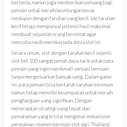
berbeda, namun juga memberikan peluang bagi
pemain untuk meraih keuntungan besar
meskipun dengan taruhan yang kecil. Ide taruhan
kecil tetapi mempunyai potensi hasil maksimal
membuat sejumlah orang berminat agar
mencoba nasib mereka pada dunia slot ini.
Secara umum, slot dengan taruhan kecil sejenis
slot bet 100 sangat penuh daya tarik untuk para
pemain yang ingin menikmati sensasi bermain
tanpa mengeluarkan banyak uang. Dalam game
ini, para pemain bisa bertaruh taruhan minimum
namun tetap memiliki kesempatan untuk meraih
penghargaan yang signifikan. Dengan
menerapkan strategi yang tepat dan
pemahaman yang kristal mengenai mekanisme
permainan, momen bermain slot dari Thailand