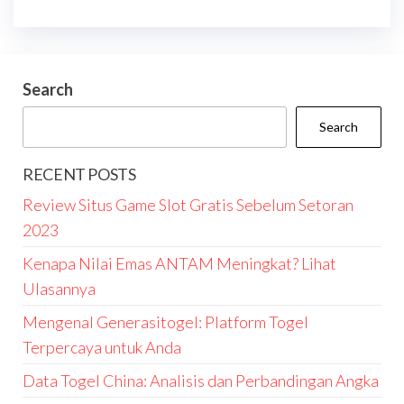
Search
Search
RECENT POSTS
Review Situs Game Slot Gratis Sebelum Setoran
2023
Kenapa Nilai Emas ANTAM Meningkat? Lihat
Ulasannya
Mengenal Generasitogel: Platform Togel
Terpercaya untuk Anda
Data Togel China: Analisis dan Perbandingan Angka