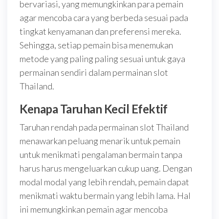
bervariasi, yang memungkinkan para pemain
agar mencoba cara yang berbeda sesuai pada
tingkat kenyamanan dan preferensi mereka.
Sehingga, setiap pemain bisa menemukan
metode yang paling paling sesuai untuk gaya
permainan sendiri dalam permainan slot
Thailand.
Kenapa Taruhan Kecil Efektif
Taruhan rendah pada permainan slot Thailand
menawarkan peluang menarik untuk pemain
untuk menikmati pengalaman bermain tanpa
harus harus mengeluarkan cukup uang. Dengan
modal modal yang lebih rendah, pemain dapat
menikmati waktu bermain yang lebih lama. Hal
ini memungkinkan pemain agar mencoba