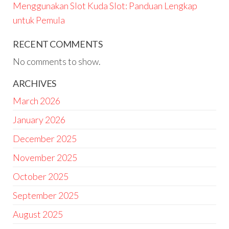
Menggunakan Slot Kuda Slot: Panduan Lengkap
untuk Pemula
RECENT COMMENTS
No comments to show.
ARCHIVES
March 2026
January 2026
December 2025
November 2025
October 2025
September 2025
August 2025