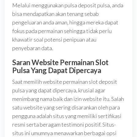
Melalui menggunakan pulsa deposit pulsa, anda
bisa mendapatkan akan tenang sebab
pengeluaran anda aman, hingga mereka dapat
fokus pada permainan sehingga tidak perlu
khawatir soal potensi penipuan atau
penyebaran data.
Saran Website Permainan Slot
Pulsa Yang Dapat Dipercaya
Saat memilih website permainan slot deposit
pulsa yang dapat dipercaya, krusial agar
menimbang nama baik dan izin website itu. Salah
satu website yang sering disarankan oleh para
pengguna adalah situs yang memiliki sertifikasi
resmi serta beragam testimoni positif. Situs-
situs ini umumnya menawarkan berbagai opsi