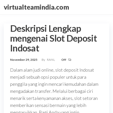
Skip
virtualteamindia.com
to
the
content
Deskripsi Lengkap
mengenai Slot Deposit
Indosat
November 29, 2025
By
RAf4L
Off
Dalam alam judi online, slot deposit Indosat
menjadi sebuah opsi populer untuk para
penggila yang ingin mencari kemudahan dalam
mengadakan transfer. Melalui berbagai ciri
menarik serta kenyamanan akses, slot setoran
memberikan sensasi bermain yang lebih
mengasyikkan. Bagi Anda yang ingin