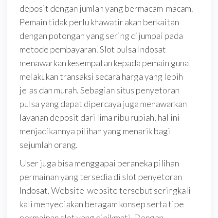
deposit dengan jumlah yang bermacam-macam.
Pemain tidak perlu khawatir akan berkaitan
dengan potongan yang sering dijumpai pada
metode pembayaran. Slot pulsa Indosat
menawarkan kesempatan kepada pemain guna
melakukan transaksi secara harga yang lebih
jelas dan murah. Sebagian situs penyetoran
pulsa yang dapat dipercaya juga menawarkan
layanan deposit dari lima ribu rupiah, hal ini
menjadikannya pilihan yang menarik bagi
sejumlah orang.
User juga bisa menggapai beraneka pilihan
permainan yang tersedia di slot penyetoran
Indosat. Website-website tersebut seringkali
kali menyediakan beragam konsep serta tipe
permainan slot yang dinikmati. Dengan