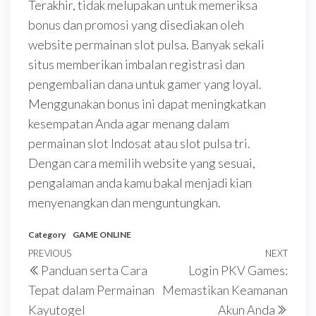
Terakhir, tidak melupakan untuk memeriksa
bonus dan promosi yang disediakan oleh
website permainan slot pulsa. Banyak sekali
situs memberikan imbalan registrasi dan
pengembalian dana untuk gamer yang loyal.
Menggunakan bonus ini dapat meningkatkan
kesempatan Anda agar menang dalam
permainan slot Indosat atau slot pulsa tri.
Dengan cara memilih website yang sesuai,
pengalaman anda kamu bakal menjadi kian
menyenangkan dan menguntungkan.
Category
GAME ONLINE
Post
Previous
PREVIOUS
NEXT
Next
Panduan serta Cara
Login PKV Games:
navigation
Post
Post
Tepat dalam Permainan
Memastikan Keamanan
Kayutogel
Akun Anda