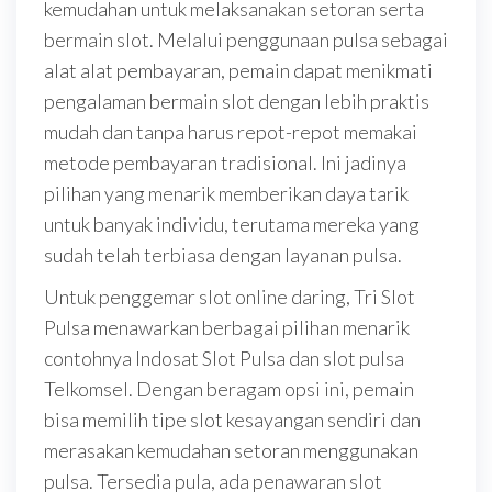
kemudahan untuk melaksanakan setoran serta
bermain slot. Melalui penggunaan pulsa sebagai
alat alat pembayaran, pemain dapat menikmati
pengalaman bermain slot dengan lebih praktis
mudah dan tanpa harus repot-repot memakai
metode pembayaran tradisional. Ini jadinya
pilihan yang menarik memberikan daya tarik
untuk banyak individu, terutama mereka yang
sudah telah terbiasa dengan layanan pulsa.
Untuk penggemar slot online daring, Tri Slot
Pulsa menawarkan berbagai pilihan menarik
contohnya Indosat Slot Pulsa dan slot pulsa
Telkomsel. Dengan beragam opsi ini, pemain
bisa memilih tipe slot kesayangan sendiri dan
merasakan kemudahan setoran menggunakan
pulsa. Tersedia pula, ada penawaran slot