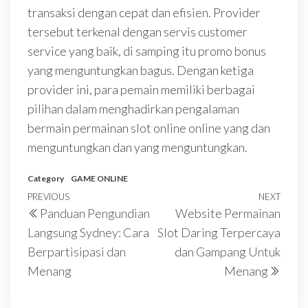
transaksi dengan cepat dan efisien. Provider
tersebut terkenal dengan servis customer
service yang baik, di samping itu promo bonus
yang menguntungkan bagus. Dengan ketiga
provider ini, para pemain memiliki berbagai
pilihan dalam menghadirkan pengalaman
bermain permainan slot online online yang dan
menguntungkan dan yang menguntungkan.
Category
GAME ONLINE
Post
Previous
PREVIOUS
NEXT
Next
Panduan Pengundian
Website Permainan
navigation
Post
Post
Langsung Sydney: Cara
Slot Daring Terpercaya
Berpartisipasi dan
dan Gampang Untuk
Menang
Menang