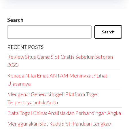
Search
Search
RECENT POSTS
Review Situs Game Slot Gratis Sebelum Setoran
2023
Kenapa Nilai Emas ANTAM Meningkat? Lihat
Ulasannya
Mengenal Generasitogel: Platform Togel
Terpercaya untuk Anda
Data Togel China: Analisis dan Perbandingan Angka
Menggunakan Slot Kuda Slot: Panduan Lengkap