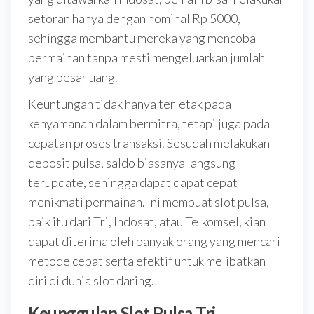
setoran hanya dengan nominal Rp 5000,
sehingga membantu mereka yang mencoba
permainan tanpa mesti mengeluarkan jumlah
yang besar uang.
Keuntungan tidak hanya terletak pada
kenyamanan dalam bermitra, tetapi juga pada
cepatan proses transaksi. Sesudah melakukan
deposit pulsa, saldo biasanya langsung
terupdate, sehingga dapat dapat cepat
menikmati permainan. Ini membuat slot pulsa,
baik itu dari Tri, Indosat, atau Telkomsel, kian
dapat diterima oleh banyak orang yang mencari
metode cepat serta efektif untuk melibatkan
diri di dunia slot daring.
Keunggulan Slot Pulsa Tri