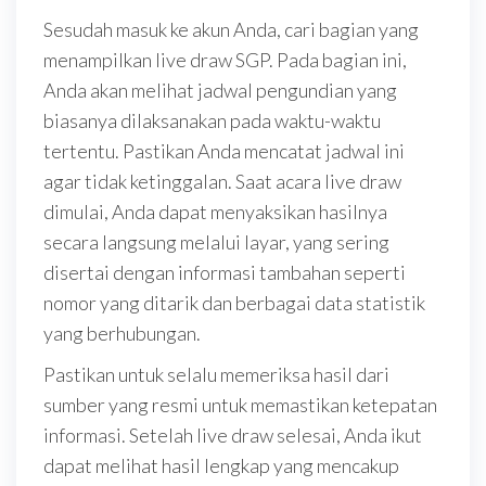
Sesudah masuk ke akun Anda, cari bagian yang
menampilkan live draw SGP. Pada bagian ini,
Anda akan melihat jadwal pengundian yang
biasanya dilaksanakan pada waktu-waktu
tertentu. Pastikan Anda mencatat jadwal ini
agar tidak ketinggalan. Saat acara live draw
dimulai, Anda dapat menyaksikan hasilnya
secara langsung melalui layar, yang sering
disertai dengan informasi tambahan seperti
nomor yang ditarik dan berbagai data statistik
yang berhubungan.
Pastikan untuk selalu memeriksa hasil dari
sumber yang resmi untuk memastikan ketepatan
informasi. Setelah live draw selesai, Anda ikut
dapat melihat hasil lengkap yang mencakup