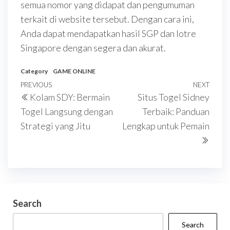
semua nomor yang didapat dan pengumuman
terkait di website tersebut. Dengan cara ini,
Anda dapat mendapatkan hasil SGP dan lotre
Singapore dengan segera dan akurat.
Category
GAME ONLINE
Post
Previous
PREVIOUS
NEXT
Next
Kolam SDY: Bermain
Situs Togel Sidney
navigation
Post
Post
Togel Langsung dengan
Terbaik: Panduan
Strategi yang Jitu
Lengkap untuk Pemain
Search
Search