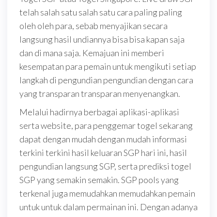
telah salah satu salah satu cara paling paling
oleh oleh para, sebab menyajikan secara
langsung hasil undiannya bisa bisa kapan saja
dan di mana saja. Kemajuan ini memberi
kesempatan para pemain untuk mengikuti setiap
langkah di pengundian pengundian dengan cara
yang transparan transparan menyenangkan.
Melalui hadirnya berbagai aplikasi-aplikasi
serta website, para penggemar togel sekarang
dapat dengan mudah dengan mudah informasi
terkini terkini hasil keluaran SGP hari ini, hasil
pengundian langsung SGP, serta prediksi togel
SGP yang semakin semakin. SGP pools yang
terkenal juga memudahkan memudahkan pemain
untuk untuk dalam permainan ini. Dengan adanya