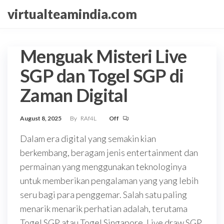
Skip
virtualteamindia.com
to
the
content
Menguak Misteri Live
SGP dan Togel SGP di
Zaman Digital
August 8, 2025
By
RAf4L
Off
Dalam era digital yang semakin kian
berkembang, beragam jenis entertainment dan
permainan yang menggunakan teknologinya
untuk memberikan pengalaman yang yang lebih
seru bagi para penggemar. Salah satu paling
menarik menarik perhatian adalah, terutama
Togel SGP atau Togel Singapore. Live draw SGP