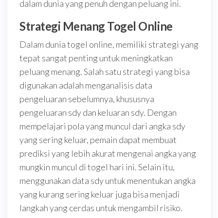
dalam dunia yang penuh dengan peluang ini.
Strategi Menang Togel Online
Dalam dunia togel online, memiliki strategi yang
tepat sangat penting untuk meningkatkan
peluang menang. Salah satu strategi yang bisa
digunakan adalah menganalisis data
pengeluaran sebelumnya, khususnya
pengeluaran sdy dan keluaran sdy. Dengan
mempelajari pola yang muncul dari angka sdy
yang sering keluar, pemain dapat membuat
prediksi yang lebih akurat mengenai angka yang
mungkin muncul di togel hari ini. Selain itu,
menggunakan data sdy untuk menentukan angka
yang kurang sering keluar juga bisa menjadi
langkah yang cerdas untuk mengambil risiko.