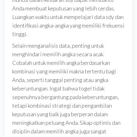
Anda membuat keputusan yang lebih cerdas.
Luangkan waktu untuk mempelajari data sdy dan
identifikasi angka-angka yang memiliki frekuensi
tinggi.
Selain menganalisis data, penting untuk
menghindari memilih angka secara acak.
Cobalah untuk memilih angka berdasarkan
kombinasi yang memiliki makna tertentu bagi
Anda, seperti tanggal penting atau angka
keberuntungan. Ingat bahwa togel tidak
sepenuhnya bergantung pada keberuntungan,
tetapi kombinasi strategi dan pengambilan
keputusan yang baik juga berperan dalam
meningkatkan peluang Anda. Sikap optimis dan
disiplin dalam memilih angka juga sangat