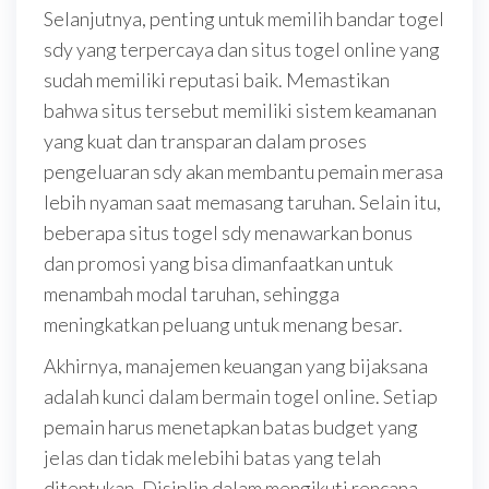
Selanjutnya, penting untuk memilih bandar togel
sdy yang terpercaya dan situs togel online yang
sudah memiliki reputasi baik. Memastikan
bahwa situs tersebut memiliki sistem keamanan
yang kuat dan transparan dalam proses
pengeluaran sdy akan membantu pemain merasa
lebih nyaman saat memasang taruhan. Selain itu,
beberapa situs togel sdy menawarkan bonus
dan promosi yang bisa dimanfaatkan untuk
menambah modal taruhan, sehingga
meningkatkan peluang untuk menang besar.
Akhirnya, manajemen keuangan yang bijaksana
adalah kunci dalam bermain togel online. Setiap
pemain harus menetapkan batas budget yang
jelas dan tidak melebihi batas yang telah
ditentukan. Disiplin dalam mengikuti rencana