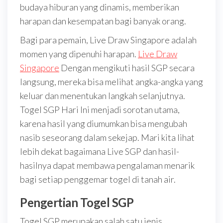
budaya hiburan yang dinamis, memberikan
harapan dan kesempatan bagi banyak orang.
Bagi para pemain, Live Draw Singapore adalah
momen yang dipenuhi harapan.
Live Draw
Singapore
Dengan mengikuti hasil SGP secara
langsung, mereka bisa melihat angka-angka yang
keluar dan menentukan langkah selanjutnya.
Togel SGP Hari Ini menjadi sorotan utama,
karena hasil yang diumumkan bisa mengubah
nasib seseorang dalam sekejap. Mari kita lihat
lebih dekat bagaimana Live SGP dan hasil-
hasilnya dapat membawa pengalaman menarik
bagi setiap penggemar togel di tanah air.
Pengertian Togel SGP
Togel SGP merupakan salah satu jenis