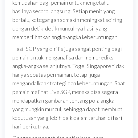
kemudahan bagi pemain untuk mengetahui
hasilnya secara langsung. Setiap menit yang
berlalu, ketegangan semakin meningkat seiring
dengan detik-detik munculnya hasil yang
memperlihatkan angka-angka keberuntungan.
Hasil SGP yang dirilis juga sangat penting bagi
pemain untuk menganalisa dan memprediksi
angka-angka selanjutnya. Togel Singapore tidak
hanya sebatas permainan, tetapi juga
mengandalkan strategi dan keberuntungan. Saat
pemain melihat Live SGP, mereka bisa segera
mendapatkan gambaran tentang pola angka
yang mungkin muncul, sehingga dapat membuat
keputusan yang lebih baik dalam taruhan di hari-
hari berikutnya.