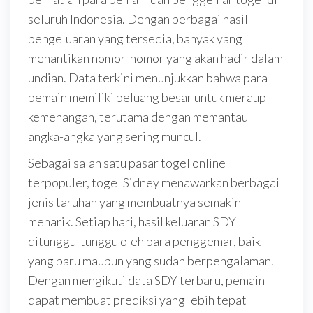
seluruh Indonesia. Dengan berbagai hasil
pengeluaran yang tersedia, banyak yang
menantikan nomor-nomor yang akan hadir dalam
undian. Data terkini menunjukkan bahwa para
pemain memiliki peluang besar untuk meraup
kemenangan, terutama dengan memantau
angka-angka yang sering muncul.
Sebagai salah satu pasar togel online
terpopuler, togel Sidney menawarkan berbagai
jenis taruhan yang membuatnya semakin
menarik. Setiap hari, hasil keluaran SDY
ditunggu-tunggu oleh para penggemar, baik
yang baru maupun yang sudah berpengalaman.
Dengan mengikuti data SDY terbaru, pemain
dapat membuat prediksi yang lebih tepat