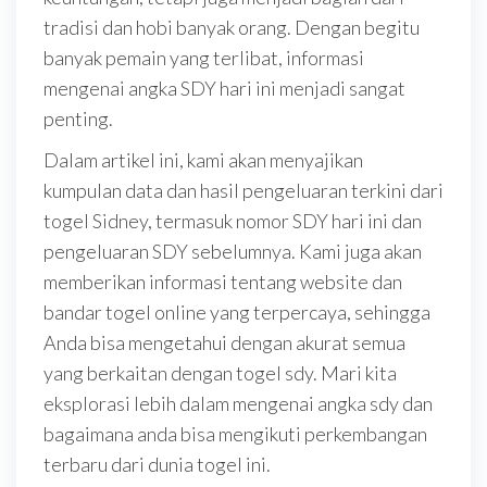
tradisi dan hobi banyak orang. Dengan begitu
banyak pemain yang terlibat, informasi
mengenai angka SDY hari ini menjadi sangat
penting.
Dalam artikel ini, kami akan menyajikan
kumpulan data dan hasil pengeluaran terkini dari
togel Sidney, termasuk nomor SDY hari ini dan
pengeluaran SDY sebelumnya. Kami juga akan
memberikan informasi tentang website dan
bandar togel online yang terpercaya, sehingga
Anda bisa mengetahui dengan akurat semua
yang berkaitan dengan togel sdy. Mari kita
eksplorasi lebih dalam mengenai angka sdy dan
bagaimana anda bisa mengikuti perkembangan
terbaru dari dunia togel ini.