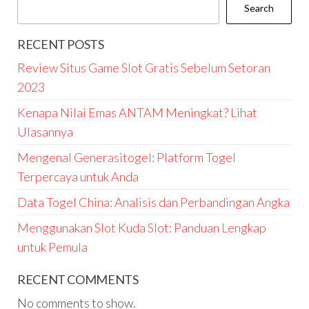
Search
RECENT POSTS
Review Situs Game Slot Gratis Sebelum Setoran
2023
Kenapa Nilai Emas ANTAM Meningkat? Lihat
Ulasannya
Mengenal Generasitogel: Platform Togel
Terpercaya untuk Anda
Data Togel China: Analisis dan Perbandingan Angka
Menggunakan Slot Kuda Slot: Panduan Lengkap
untuk Pemula
RECENT COMMENTS
No comments to show.