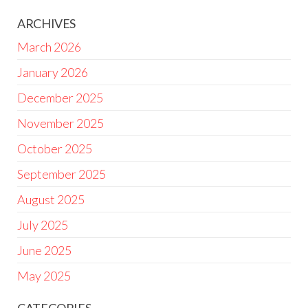
ARCHIVES
March 2026
January 2026
December 2025
November 2025
October 2025
September 2025
August 2025
July 2025
June 2025
May 2025