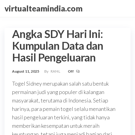
Skip
virtualteamindia.com
to
the
content
Angka SDY Hari Ini:
Kumpulan Data dan
Hasil Pengeluaran
August 11, 2025
By
RAf4L
Off
Togel Sidney merupakan salah satu bentuk
permainan judi yang populer di kalangan
masyarakat, terutama di Indonesia. Setiap
harinya, para pemain togel selalu menantikan
hasil pengeluaran terkini, yang tidak hanya
memberikan kesempatan untuk meraih
keuntungan, tetapi juga menjadi bagian dari