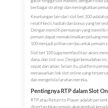
gacor hingga slot maxwin, dengan risiko y
berbagai strategi dan meningkatkan pem
Keuntungan lain dari slot bet 100 adalah
relatif kecil, hadiah dan bonus yang terse
Dengan memilih permainan yang memiliki RT
pemain dapat memaksimalkan peluang mend
100 menjadi pilihan cerdas untuk pemain y
Slot bet 100 juga memfasilitasi akses men
dana, dan slot ovo. Dengan kemudahan ini
cepat dan aman. Selain itu, platform perm
menawarkan link slot online yang terper
dan mengelola taruhan mereka.
Pentingnya RTP dalam Slot On
RTP atau Return to Player adalah persen
dipertaruhkan pemain akan kembali kepad