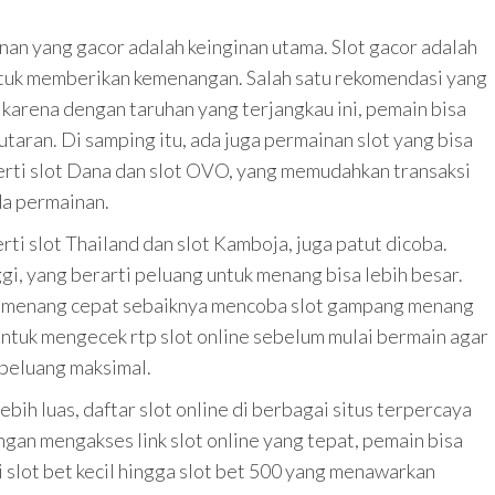
an yang gacor adalah keinginan utama. Slot gacor adalah
ntuk memberikan kemenangan. Salah satu rekomendasi yang
 karena dengan taruhan yang terjangkau ini, pemain bisa
aran. Di samping itu, ada juga permainan slot yang bisa
erti slot Dana dan slot OVO, yang memudahkan transaksi
da permainan.
perti slot Thailand dan slot Kamboja, juga patut dicoba.
ggi, yang berarti peluang untuk menang bisa lebih besar.
g menang cepat sebaiknya mencoba slot gampang menang
 untuk mengecek rtp slot online sebelum mulai bermain agar
peluang maksimal.
lebih luas, daftar slot online di berbagai situs terpercaya
ngan mengakses link slot online yang tepat, pemain bisa
 slot bet kecil hingga slot bet 500 yang menawarkan