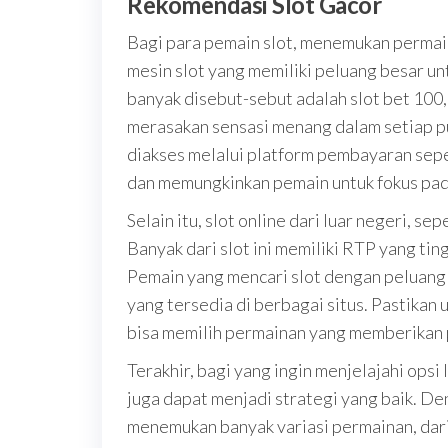
Rekomendasi Slot Gacor
Bagi para pemain slot, menemukan permain
mesin slot yang memiliki peluang besar u
banyak disebut-sebut adalah slot bet 100,
merasakan sensasi menang dalam setiap put
diakses melalui platform pembayaran sep
dan memungkinkan pemain untuk fokus pa
Selain itu, slot online dari luar negeri, se
Banyak dari slot ini memiliki RTP yang tin
Pemain yang mencari slot dengan peluan
yang tersedia di berbagai situs. Pastikan
bisa memilih permainan yang memberikan 
Terakhir, bagi yang ingin menjelajahi opsi 
juga dapat menjadi strategi yang baik. De
menemukan banyak variasi permainan, dari