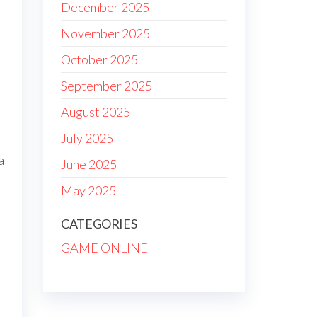
December 2025
November 2025
October 2025
September 2025
August 2025
July 2025
a
June 2025
May 2025
CATEGORIES
GAME ONLINE
i