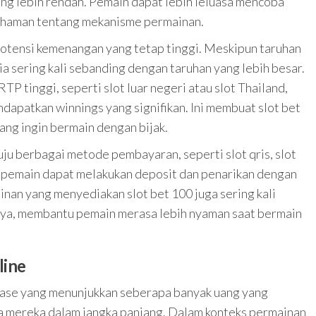
ang lebih rendah. Pemain dapat lebih leluasa mencoba
ahaman tentang mekanisme permainan.
 potensi kemenangan yang tetap tinggi. Meskipun taruhan
dia sering kali sebanding dengan taruhan yang lebih besar.
P tinggi, seperti slot luar negeri atau slot Thailand,
apatkan winnings yang signifikan. Ini membuat slot bet
ang ingin bermain dengan bijak.
uju berbagai metode pembayaran, seperti slot qris, slot
, pemain dapat melakukan deposit dan penarikan dengan
ainan yang menyediakan slot bet 100 juga sering kali
caya, membantu pemain merasa lebih nyaman saat bermain
line
tase yang menunjukkan seberapa banyak uang yang
a mereka dalam jangka panjang. Dalam konteks permainan