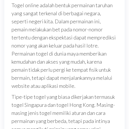
Togel online adalah bentuk permainan taruhan
yang sangat terkenal di berbagai negara,
seperti negeri kita. Dalam permainan ini,
pemain melakukan bet pada nomor-nomor
tertentu dengan ekspektasi dapat memprediksi
nomor yang akan keluar pada hasil lotre.
Permainan togel di dunia maya memberikan
kemudahan dan akses yang mudah, karena
pemain tidak perlu pergi ke tempat fisik untuk
bermain, tetapi dapat menjalankannya melalui
website atau aplikasi mobile.
Tipe-tipe togel yang biasa dikerjakan termasuk
togel Singapura dan togel Hong Kong. Masing-
masing jenis togel memiliki aturan dan cara
permainan yang berbeda, tetapi pada intinya