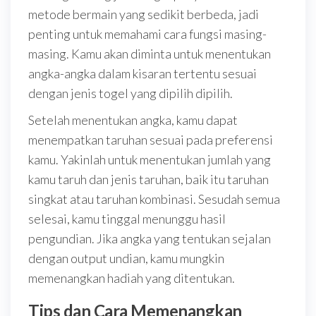
metode bermain yang sedikit berbeda, jadi
penting untuk memahami cara fungsi masing-
masing. Kamu akan diminta untuk menentukan
angka-angka dalam kisaran tertentu sesuai
dengan jenis togel yang dipilih dipilih.
Setelah menentukan angka, kamu dapat
menempatkan taruhan sesuai pada preferensi
kamu. Yakinlah untuk menentukan jumlah yang
kamu taruh dan jenis taruhan, baik itu taruhan
singkat atau taruhan kombinasi. Sesudah semua
selesai, kamu tinggal menunggu hasil
pengundian. Jika angka yang tentukan sejalan
dengan output undian, kamu mungkin
memenangkan hadiah yang ditentukan.
Tips dan Cara Memenangkan