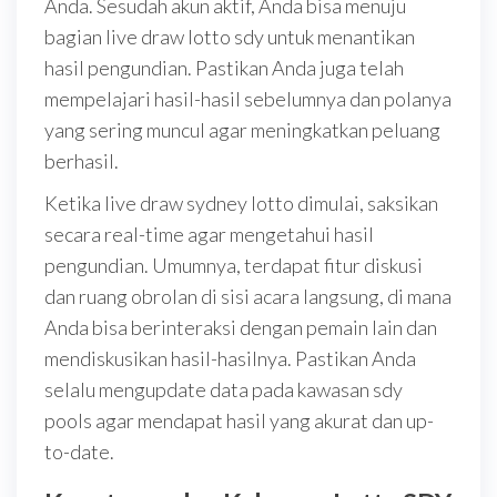
Anda. Sesudah akun aktif, Anda bisa menuju
bagian live draw lotto sdy untuk menantikan
hasil pengundian. Pastikan Anda juga telah
mempelajari hasil-hasil sebelumnya dan polanya
yang sering muncul agar meningkatkan peluang
berhasil.
Ketika live draw sydney lotto dimulai, saksikan
secara real-time agar mengetahui hasil
pengundian. Umumnya, terdapat fitur diskusi
dan ruang obrolan di sisi acara langsung, di mana
Anda bisa berinteraksi dengan pemain lain dan
mendiskusikan hasil-hasilnya. Pastikan Anda
selalu mengupdate data pada kawasan sdy
pools agar mendapat hasil yang akurat dan up-
to-date.