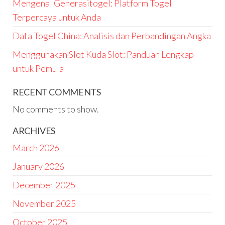
Mengenal Generasitogel: Platform Togel
Terpercaya untuk Anda
Data Togel China: Analisis dan Perbandingan Angka
Menggunakan Slot Kuda Slot: Panduan Lengkap
untuk Pemula
RECENT COMMENTS
No comments to show.
ARCHIVES
March 2026
January 2026
December 2025
November 2025
October 2025