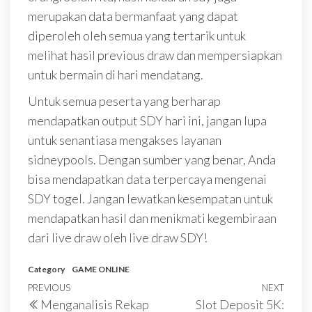
merupakan data bermanfaat yang dapat
diperoleh oleh semua yang tertarik untuk
melihat hasil previous draw dan mempersiapkan
untuk bermain di hari mendatang.
Untuk semua peserta yang berharap
mendapatkan output SDY hari ini, jangan lupa
untuk senantiasa mengakses layanan
sidneypools. Dengan sumber yang benar, Anda
bisa mendapatkan data terpercaya mengenai
SDY togel. Jangan lewatkan kesempatan untuk
mendapatkan hasil dan menikmati kegembiraan
dari live draw oleh live draw SDY!
Category
GAME ONLINE
Post
Previous
PREVIOUS
NEXT
Next
Menganalisis Rekap
Slot Deposit 5K:
Post
Post