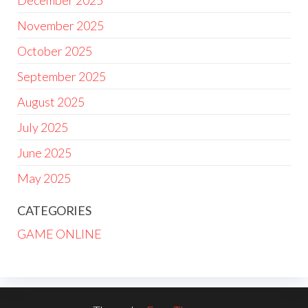
December 2025
November 2025
October 2025
September 2025
August 2025
July 2025
June 2025
May 2025
CATEGORIES
GAME ONLINE