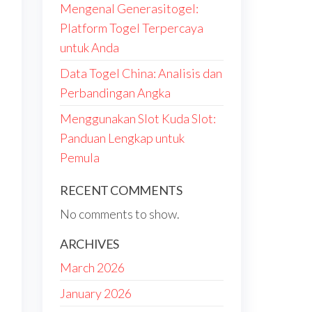
Mengenal Generasitogel:
Platform Togel Terpercaya
untuk Anda
Data Togel China: Analisis dan
Perbandingan Angka
Menggunakan Slot Kuda Slot:
Panduan Lengkap untuk
Pemula
RECENT COMMENTS
No comments to show.
ARCHIVES
March 2026
January 2026