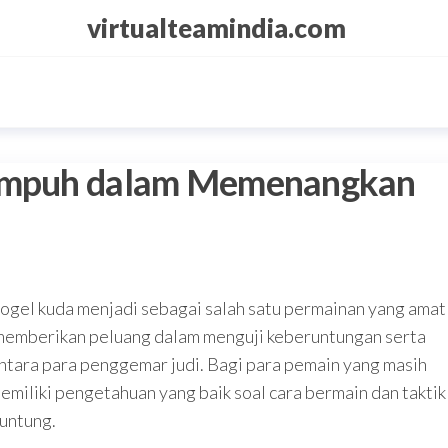
virtualteamindia.com
 Ampuh dalam Memenangkan
togel kuda menjadi sebagai salah satu permainan yang amat
 memberikan peluang dalam menguji keberuntungan serta
antara para penggemar judi. Bagi para pemain yang masih
memiliki pengetahuan yang baik soal cara bermain dan taktik
untung.