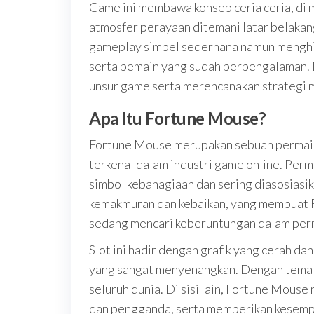
Game ini membawa konsep ceria ceria, di
atmosfer perayaan ditemani latar belakang
gameplay simpel sederhana namun menghibu
serta pemain yang sudah berpengalaman. 
unsur game serta merencanakan strategi m
Apa Itu Fortune Mouse?
Fortune Mouse merupakan sebuah permaina
terkenal dalam industri game online. Perma
simbol kebahagiaan dan sering diasosiasik
kemakmuran dan kebaikan, yang membuat 
sedang mencari keberuntungan dalam perm
Slot ini hadir dengan grafik yang cerah d
yang sangat menyenangkan. Dengan tema 
seluruh dunia. Di sisi lain, Fortune Mouse
dan pengganda, serta memberikan kesempa