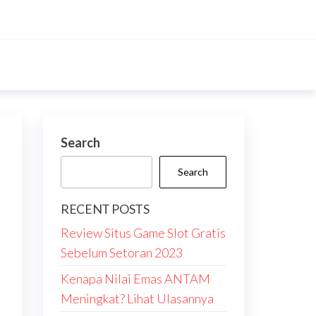
Search
Search
RECENT POSTS
Review Situs Game Slot Gratis
Sebelum Setoran 2023
Kenapa Nilai Emas ANTAM
Meningkat? Lihat Ulasannya