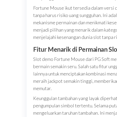
Fortune Mouse ikut tersedia dalam vers
tanpa harus risiko uang sungguhan. Ini ad
mekanisme permainan dan menikmati kese
menjadi pilihan yang menarik dalam katego
menjelajahi kesenangan dunia slot tanpa ris
Fitur Menarik di Permainan Slo
Slot demo Fortune Mouse dari PG Soft me
bermain semakin seru. Salah satu fitur u
lainnya untuk menciptakan kombinasi men
meraih jackpot semakin tinggi, memberik
memutar.
Keunggulan tambahan yang layak diperhatik
pengumpulan simbol tertentu. Selama puta
mengeluarkan taruhan tambahan. Ini menja