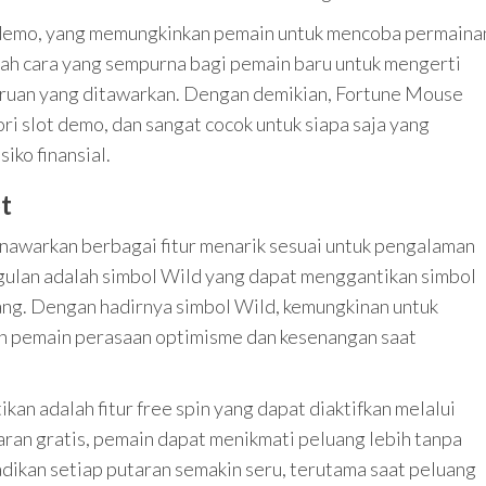
i demo, yang memungkinkan pemain untuk mencoba permaina
alah cara yang sempurna bagi pemain baru untuk mengerti
ruan yang ditawarkan. Dengan demikian, Fortune Mouse
ri slot demo, dan sangat cocok untuk siapa saja yang
iko finansial.
t
nawarkan berbagai fitur menarik sesuai untuk pengalaman
nggulan adalah simbol Wild yang dapat menggantikan simbol
ang. Dengan hadirnya simbol Wild, kemungkinan untuk
an pemain perasaan optimisme dan kesenangan saat
an adalah fitur free spin yang dapat diaktifkan melalui
ran gratis, pemain dapat menikmati peluang lebih tanpa
dikan setiap putaran semakin seru, terutama saat peluang