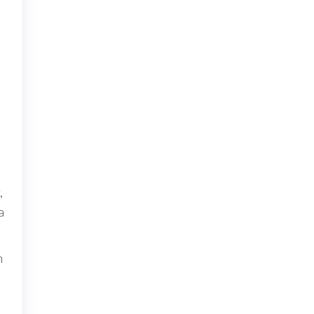
,
a
h